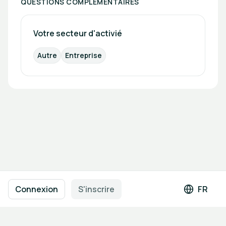
QUESTIONS COMPLÉMENTAIRES
Votre secteur d'activié
Autre
Entreprise
Navigation en pied de page
Conditions d'utilisation
Politique de confidentialité
Connexion
S'inscrire
FR
Langue 
Mentions légales
Paramètres des cookies
Propulsé par
b2match